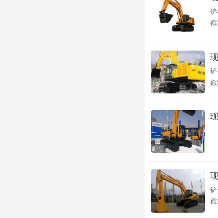
铲
额定
现
铲
额
现
现
铲
额定