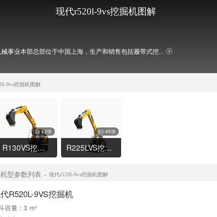
现代r520l-9vs挖掘机图解
械事业本部总部位于中国上海，生产和销售包括履带式挖...
20l-9vs挖掘机图解
42张
45张
R130VS挖掘机
R225LVS挖掘机
掘机机型参数列表
现代r520l-9vs挖掘机图解
代R520L-9VS挖掘机
斗容量：3 m³