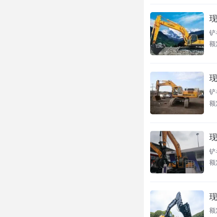
现
铲
额
现
铲
额定
现
铲
额
现
额