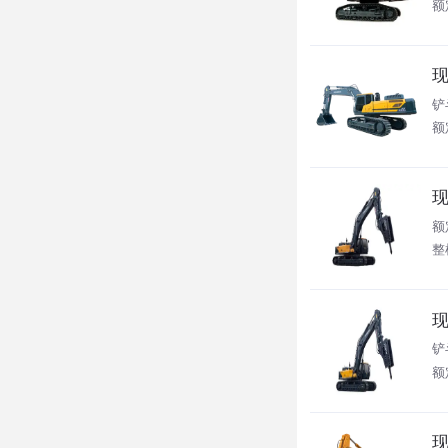
额定
现
铲
额
现
额
整
现
铲
额
现