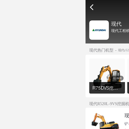
现代
现代工程机
现代热门机型
现代r5
6张
R75DVS挖掘机
现代R520L-9VS挖
现
铲