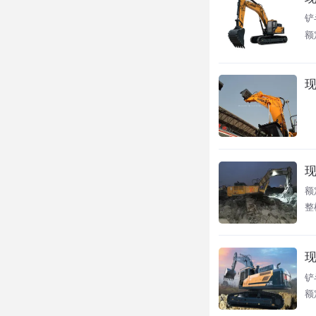
铲
额
现
现
额
整
现
铲
额定