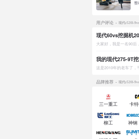
整
用户评论
现代r520l-
我的现代275-9T
品牌推荐
现代r520l-
三一重工
卡特
柳工
神钢