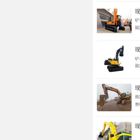
现
铲
额
现
铲
额
现
额
整
现