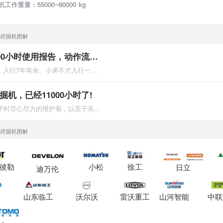
机工作重量：55000~60000 kg
9vs挖掘机图解
现代60vs挖掘机200小时使用报告，动作流畅很给力！
大家好，我是一名90后，入行7年有余。小弟不才入行一直没什么建
挖掘机，已经11000小时了!
这是2010年的老车了，平时尽心尽力的维护着，以至于东三省售后都
9vs挖掘机图解
彼勒
小松
徐工
日立
迪万伦
山东临工
沃尔沃
雷沃重工
山河智能
中联