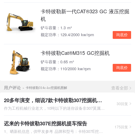
卡特彼勒新一代CAT®323 GC 液压挖掘
机
铲斗容量：1.3 m³
额定功率：129.4/2000 kw/rpm
询底价
卡特彼勒Cat®M315 GC挖掘机
铲斗容量：0.65 m³
询底价
额定功率：110/2000 kw/rpm
查看全部
用户评论
卡特彼勒314c-lcr挖掘机图解
20多年演变，细说7款卡特彼勒307挖掘机！！
30回复
作为工程机械行业老大，10吨以下的迷你设备非307莫属。现一前一
迟来的卡特彼勒307E挖掘机提车报告
175回复
1、晒新机信息，供甲友参考 品牌和型号：卡特307E挖掘机 价格