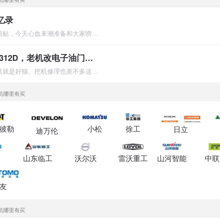
忆录
一直潜水论坛只看贴没回贴，今天心血来潮准备和大家唠唠嗑，说说
【维修小记】卡特312D，老机改电子油门，合拍好用
不管黑猫白猫，能抓老鼠就是好猫。挖机修理也差不多这个理。 什
掘机哪里有买
彼勒
小松
徐工
日立
迪万伦
山东临工
沃尔沃
雷沃重工
山河智能
中联
友
掘机哪里有买