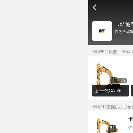
卡特彼
作为全球5
卡特热门机型
卡特3
9张
新一代CAT®336 液压挖掘机
卡特312挖掘机机型参
卡
铲