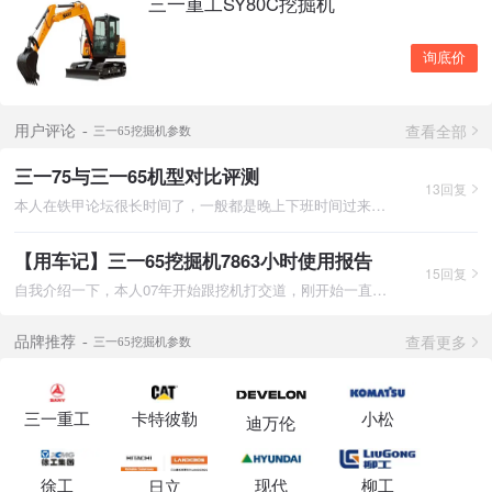
三一重工SY80C挖掘机
询底价
查看全部
用户评论
三一65挖掘机参数
三一75与三一65机型对比评测
13回复
本人在铁甲论坛很长时间了，一般都是晚上下班时间过来看看论坛看
【用车记】三一65挖掘机7863小时使用报告
15回复
自我介绍一下，本人07年开始跟挖机打交道，刚开始一直给别人打工
查看更多
品牌推荐
三一65挖掘机参数
三一重工
卡特彼勒
小松
迪万伦
徐工
现代
柳工
日立