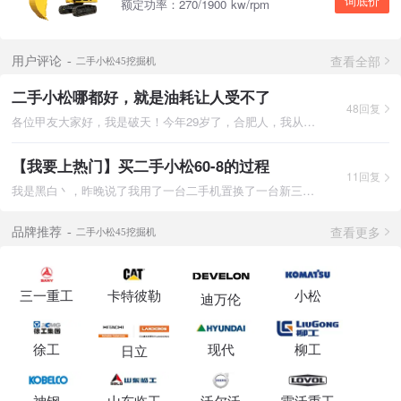
询底价
额定功率：270/1900 kw/rpm
查看全部
用户评论
二手小松45挖掘机
二手小松哪都好，就是油耗让人受不了
48回复
各位甲友大家好，我是破天！今年29岁了，合肥人，我从07年开始接
【我要上热门】买二手小松60-8的过程
11回复
我是黑白丶，昨晚说了我用了一台二手机置换了一台新三一55，但是
查看更多
品牌推荐
二手小松45挖掘机
三一重工
卡特彼勒
小松
迪万伦
徐工
现代
柳工
日立
神钢
山东临工
沃尔沃
雷沃重工