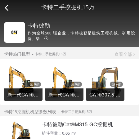
卡特二手挖掘机15万
卡特彼勒
作为全球500 强企业，卡特彼勒是建筑工程机械、矿用设
备、柴...
查看全部
卡特热门机型
卡特二手挖掘机15万
9张
9张
4张
新一代CAT®336 液压挖掘机
新一代CAT®320 液压挖掘机
CAT®307.5 液压挖掘机
卡特15挖掘机机型参数列表
卡特二手挖掘机15万
卡特彼勒Cat®M315 GC挖掘机
铲斗容量：0.65 m³