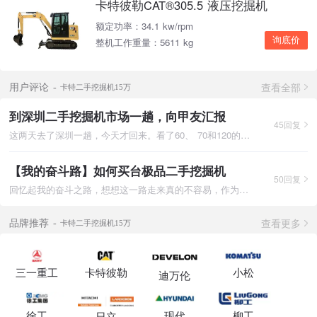
卡特彼勒CAT®305.5 液压挖掘机
额定功率：34.1 kw/rpm
询底价
整机工作重量：5611 kg
查看全部
用户评论
卡特二手挖掘机15万
到深圳二手挖掘机市场一趟，向甲友汇报
45回复
这两天去了深圳一趟，今天才回来。看了60、 70和120的。贵是不用
【我的奋斗路】如何买台极品二手挖掘机
50回复
回忆起我的奋斗之路，想想这一路走来真的不容易，作为从农村出来
查看更多
品牌推荐
卡特二手挖掘机15万
三一重工
卡特彼勒
小松
迪万伦
徐工
现代
柳工
日立