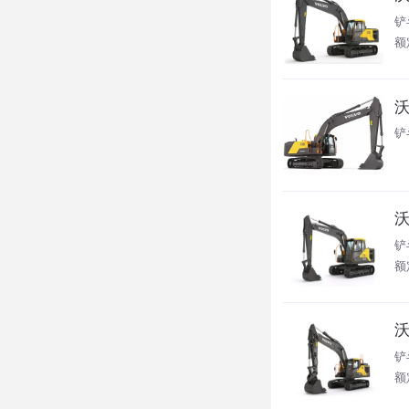
铲
额
沃
铲
沃
铲斗
额定
沃
铲
额