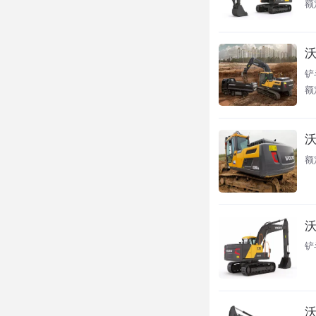
额
沃
铲斗
额定
沃
额
沃
铲
沃