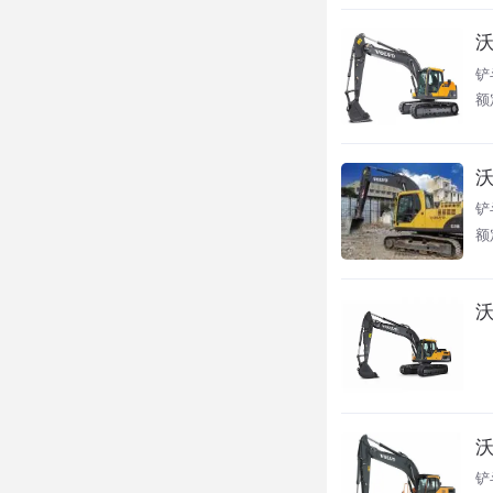
沃
铲斗
额
沃
铲
额
沃
沃
铲