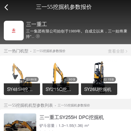
三一55挖掘机参数报价
三一重工
三一集团有限公司始创于1989年。自成立以来，三一始终秉
持“...
查看全部
三一热门机型
三一55挖掘机参数报价
86张
93张
15张
SY485H挖掘机
SY215C挖掘机
SY26U挖掘机
三一55挖掘机机型参数列表
三一55挖掘机参数报价
三一重工SY255H DPC挖掘机
铲斗容量：1.3~1.55(1.36) m³