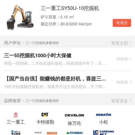
三一重工SY50U-10挖掘机
铲斗容量：0.15 m³
询底价
额定功率：30.9/2200 kw/rpm
查看全部
用户评论
三一55挖掘机参数报价
三一55挖掘机1000小时大保健
26回复
弹指一挥间呐，二月份底接到新机，转眼就快半年了，马上一千小时
【国产当自强】能赚钱的都是好机，喜提三一55挖掘机！
54回复
15年开始接触挖掘机的，我最早开过久保田那会，学了两天徒，完后
查看更多
品牌推荐
三一55挖掘机参数报价
三一重工
卡特彼勒
小松
迪万伦