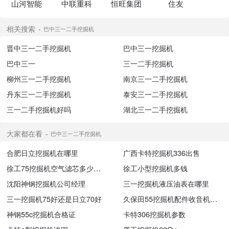
山河智能
中联重科
恒旺集团
住友
相关搜索
巴中三一二手挖掘机
晋中三一二手挖掘机
巴中三一挖掘机
巴中三一
三一二手挖掘机
柳州三一二手挖掘机
南京三一二手挖掘机
丹东三一二手挖掘机
泰安三一二手挖掘机
三一二手挖掘机好吗
湖北三一二手挖掘机
大家都在看
巴中三一二手挖掘机
合肥日立挖掘机在哪里
广西卡特挖掘机336出售
徐工75挖掘机空气滤芯多少钱一个
徐工小型挖掘机多钱
沈阳神钢挖掘机公司经理
三一挖掘机液压油表在哪里
三一挖掘机75好还是日立70好
久保田55挖掘机配件收音机淘宝网
神钢55c挖掘机合格证
卡特306挖掘机参数