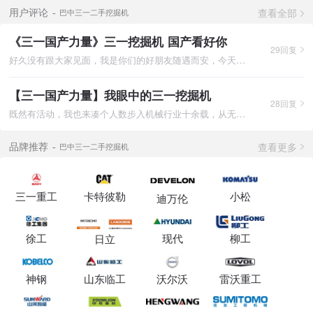
查看全部
用户评论
巴中三一二手挖掘机
《三一国产力量》三一挖掘机 国产看好你
29回复
好久没有跟大家见面，我是你们的好朋友随遇而安，今天围绕国产三
【三一国产力量】我眼中的三一挖掘机
28回复
既然有活动，我也来凑个人数步入机械行业十余载，从无知的小白到
查看更多
品牌推荐
巴中三一二手挖掘机
三一重工
卡特彼勒
小松
迪万伦
徐工
现代
柳工
日立
神钢
山东临工
沃尔沃
雷沃重工