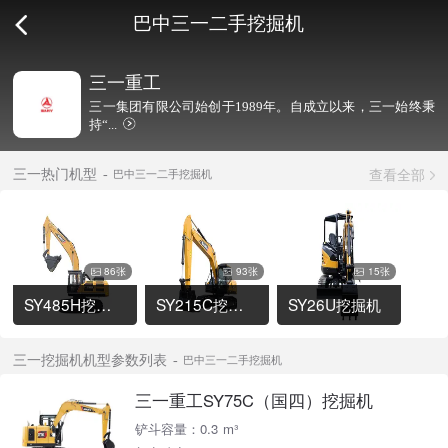
巴中三一二手挖掘机
三一重工
三一集团有限公司始创于1989年。自成立以来，三一始终秉
持“...
查看全部
三一热门机型
巴中三一二手挖掘机
86张
93张
15张
SY485H挖掘机
SY215C挖掘机
SY26U挖掘机
三一挖掘机机型参数列表
巴中三一二手挖掘机
三一重工SY75C（国四）挖掘机
铲斗容量：0.3 m³