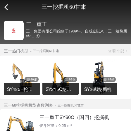
三一挖掘机60甘肃
三一重工
三一集团有限公司始创于1989年。自成立以来，三一始终秉
持“...
查看全部
三一热门机型
三一挖掘机60甘肃
86张
93张
15张
SY485H挖掘机
SY215C挖掘机
SY26U挖掘机
三一60挖掘机机型参数列表
三一挖掘机60甘肃
三一重工SY60C（国四）挖掘机
铲斗容量：0.25 m³