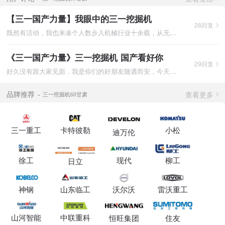
【三一国产力量】我眼中的三一挖掘机
28回复
既然有活动，我也来凑个人数步入机械行业十余载，从无知的小白到
《三一国产力量》三一挖掘机 国产看好你
29回复
好久没有跟大家见面，我是你们的好朋友随遇而安，今天围绕国产三
查看更多
品牌推荐
三一挖掘机60甘肃
三一重工
卡特彼勒
小松
迪万伦
徐工
现代
柳工
日立
神钢
山东临工
沃尔沃
雷沃重工
山河智能
中联重科
恒旺集团
住友