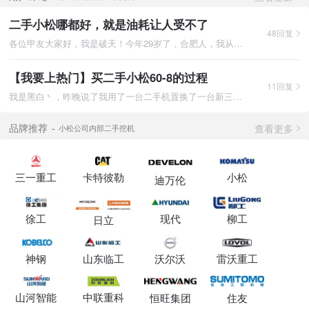
二手小松哪都好，就是油耗让人受不了
48回复
各位甲友大家好，我是破天！今年29岁了，合肥人，我从07年开始接
【我要上热门】买二手小松60-8的过程
11回复
我是黑白丶，昨晚说了我用了一台二手机置换了一台新三一55，但是
查看更多
品牌推荐
小松公司内部二手挖机
三一重工
卡特彼勒
小松
迪万伦
徐工
现代
柳工
日立
神钢
山东临工
沃尔沃
雷沃重工
山河智能
中联重科
恒旺集团
住友