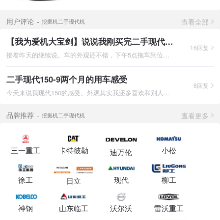
查看全部
用户评论
挖掘机二手现代机
【我为爱机大宝剑】说说我刚买完二手现代150-9的保养维修
16回复
接着昨天的继续说。车的外观还不错，下午5点拖车到位。这个拖车
二手现代150-9两个月的用车感受
8回复
今天来说我现代150的感受。外观其实我还多喜欢和别人不一样的颜
查看更多
品牌推荐
挖掘机二手现代机
三一重工
卡特彼勒
小松
迪万伦
徐工
现代
柳工
日立
神钢
山东临工
沃尔沃
雷沃重工