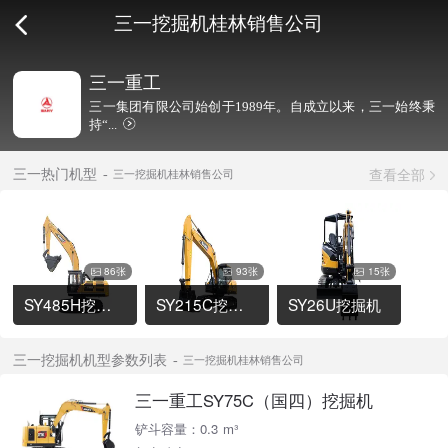
三一挖掘机桂林销售公司
三一重工
三一集团有限公司始创于1989年。自成立以来，三一始终秉
持“...
查看全部
三一热门机型
三一挖掘机桂林销售公司
86张
93张
15张
SY485H挖掘机
SY215C挖掘机
SY26U挖掘机
三一挖掘机机型参数列表
三一挖掘机桂林销售公司
三一重工SY75C（国四）挖掘机
铲斗容量：0.3 m³