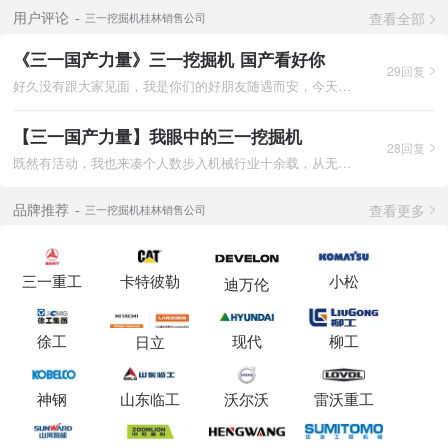
查看全部
用户评论
三一挖掘机桂林销售公司
《三一国产力量》三一挖掘机 国产看好你
29回复
好久没有跟大家见面，我是你们的好朋友随遇而安，今天围绕国产三
【三一国产力量】我眼中的三一挖掘机
28回复
既然有活动，我也来凑个人数步入机械行业十余载，从无知的小白到
查看更多
品牌推荐
三一挖掘机桂林销售公司
三一重工
卡特彼勒
小松
迪万伦
徐工
现代
柳工
日立
神钢
山东临工
沃尔沃
雷沃重工