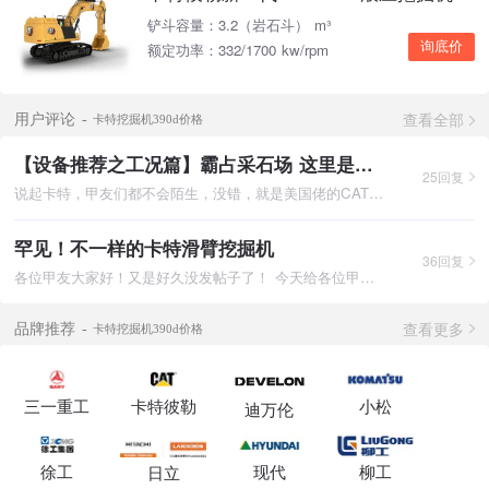
铲斗容量：3.2（岩石斗） m³
询底价
额定功率：332/1700 kw/rpm
查看全部
用户评论
卡特挖掘机390d价格
【设备推荐之工况篇】霸占采石场 这里是卡特CAT390D的地盘！
25回复
说起卡特，甲友们都不会陌生，没错，就是美国佬的CAT，可以说是
罕见！不一样的卡特滑臂挖掘机
36回复
各位甲友大家好！又是好久没发帖子了！ 今天给各位甲友带来一
查看更多
品牌推荐
卡特挖掘机390d价格
三一重工
卡特彼勒
小松
迪万伦
徐工
现代
柳工
日立