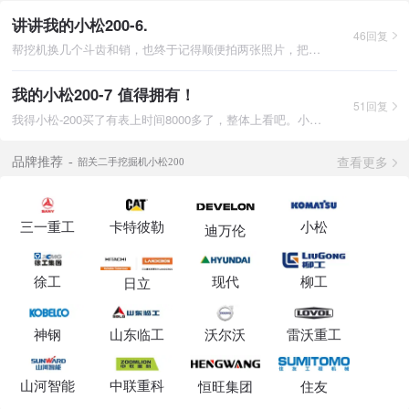
讲讲我的小松200-6.
46回复
帮挖机换几个斗齿和销，也终于记得顺便拍两张照片，把老贴再编辑
我的小松200-7 值得拥有！
51回复
我得小松-200买了有表上时间8000多了，整体上看吧。小松挖掘机无
查看更多
品牌推荐
韶关二手挖掘机小松200
三一重工
卡特彼勒
小松
迪万伦
徐工
现代
柳工
日立
神钢
山东临工
沃尔沃
雷沃重工
山河智能
中联重科
恒旺集团
住友