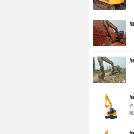
加
加
加
铲斗
额定
加