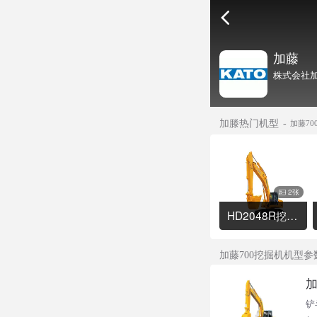
加藤
株式会社加
加滕热门机型
加藤7
2张
HD2048R挖掘机
加藤700挖掘机机型参
加
铲