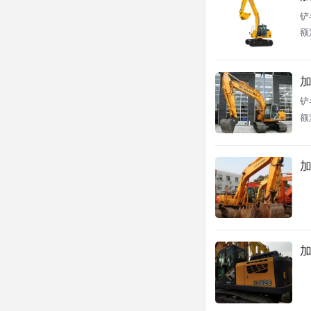
铲斗
额定
加
铲
额定
加
加