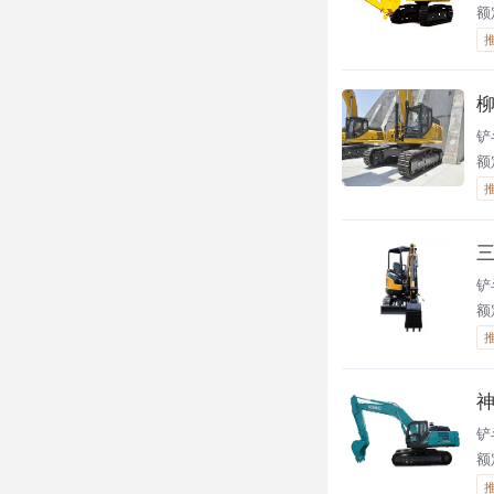
额
柳
铲
额
三
铲斗
额定
神
铲
额