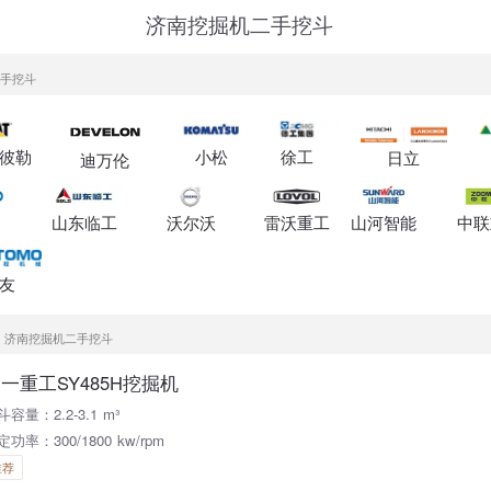
济南挖掘机二手挖斗
二手挖斗
彼勒
小松
徐工
日立
迪万伦
山东临工
沃尔沃
雷沃重工
山河智能
中联
友
济南挖掘机二手挖斗
一重工SY485H挖掘机
斗容量：2.2-3.1 m³
定功率：300/1800 kw/rpm
推荐