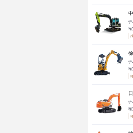
中
铲
额定
徐
铲
额定
日
铲
额