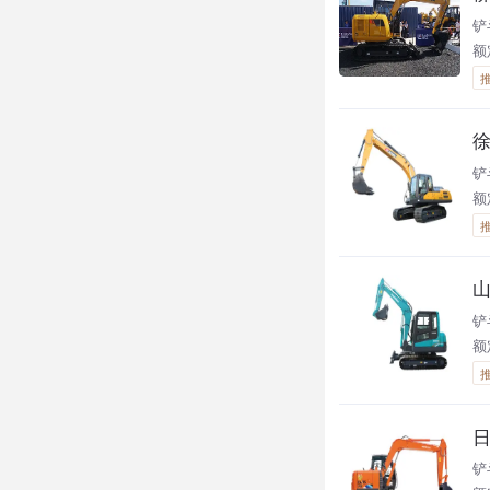
铲
额定
徐
铲
额
山
铲
额定
日
铲