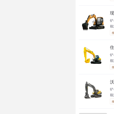
现
铲
额定
住
铲
额定
沃
铲斗
额