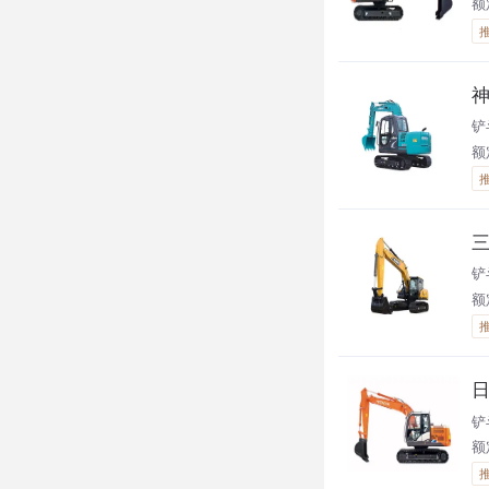
额定
神
铲
额
三
铲
额
日
铲
额