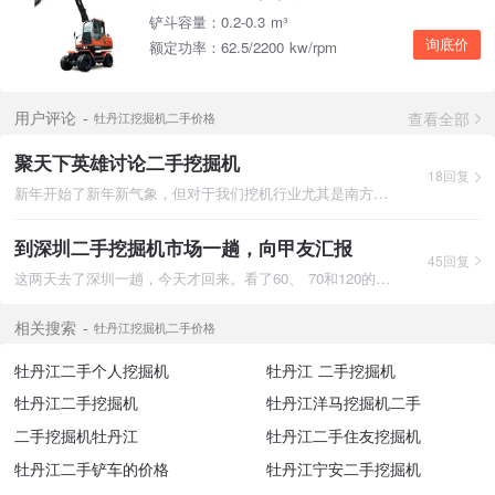
铲斗容量：0.2-0.3 m³
询底价
额定功率：62.5/2200 kw/rpm
查看全部
用户评论
牡丹江挖掘机二手价格
聚天下英雄讨论二手挖掘机
18回复
新年开始了新年新气象，但对于我们挖机行业尤其是南方来说雨季也
到深圳二手挖掘机市场一趟，向甲友汇报
45回复
这两天去了深圳一趟，今天才回来。看了60、 70和120的。贵是不用
相关搜索
牡丹江挖掘机二手价格
牡丹江二手个人挖掘机
牡丹江 二手挖掘机
牡丹江二手挖掘机
牡丹江洋马挖掘机二手
二手挖掘机牡丹江
牡丹江二手住友挖掘机
牡丹江二手铲车的价格
牡丹江宁安二手挖掘机