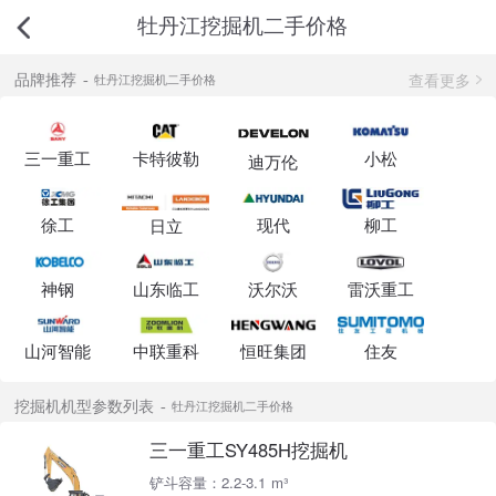
牡丹江挖掘机二手价格
查看更多
品牌推荐
牡丹江挖掘机二手价格
三一重工
卡特彼勒
小松
迪万伦
徐工
现代
柳工
日立
神钢
山东临工
沃尔沃
雷沃重工
山河智能
中联重科
恒旺集团
住友
挖掘机机型参数列表
牡丹江挖掘机二手价格
三一重工SY485H挖掘机
铲斗容量：2.2-3.1 m³