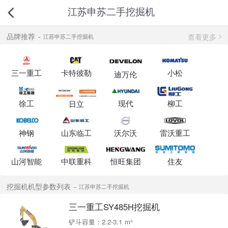
江苏申苏二手挖掘机
查看更多
品牌推荐
江苏申苏二手挖掘机
三一重工
卡特彼勒
小松
迪万伦
徐工
现代
柳工
日立
神钢
山东临工
沃尔沃
雷沃重工
山河智能
中联重科
恒旺集团
住友
挖掘机机型参数列表
江苏申苏二手挖掘机
三一重工SY485H挖掘机
铲斗容量：2.2-3.1 m³