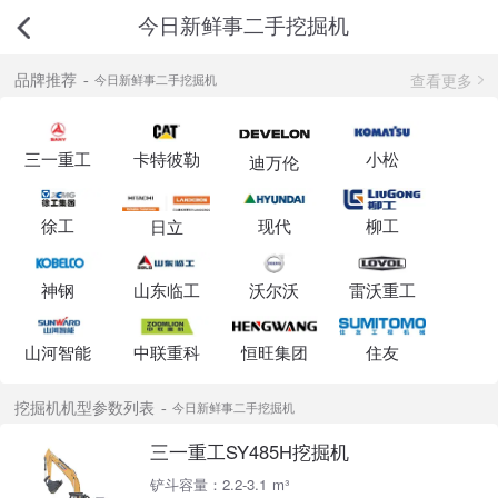
今日新鲜事二手挖掘机
查看更多
品牌推荐
今日新鲜事二手挖掘机
三一重工
卡特彼勒
小松
迪万伦
徐工
现代
柳工
日立
神钢
山东临工
沃尔沃
雷沃重工
山河智能
中联重科
恒旺集团
住友
挖掘机机型参数列表
今日新鲜事二手挖掘机
三一重工SY485H挖掘机
铲斗容量：2.2-3.1 m³