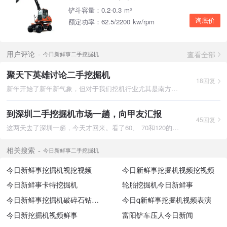
铲斗容量：0.2-0.3 m³
询底价
额定功率：62.5/2200 kw/rpm
查看全部
用户评论
今日新鲜事二手挖掘机
聚天下英雄讨论二手挖掘机
18回复
新年开始了新年新气象，但对于我们挖机行业尤其是南方来说雨季也
到深圳二手挖掘机市场一趟，向甲友汇报
45回复
这两天去了深圳一趟，今天才回来。看了60、 70和120的。贵是不用
相关搜索
今日新鲜事二手挖掘机
今日新鲜事挖掘机视挖视频
今日新鲜事挖掘机视频挖视频
今日新鲜事卡特挖掘机
轮胎挖掘机今日新鲜事
今日新鲜事挖掘机破碎石钻石头视频
今日q新鲜事挖掘机视频表演
今日新挖掘机视频鲜事
富阳铲车压人今日新闻