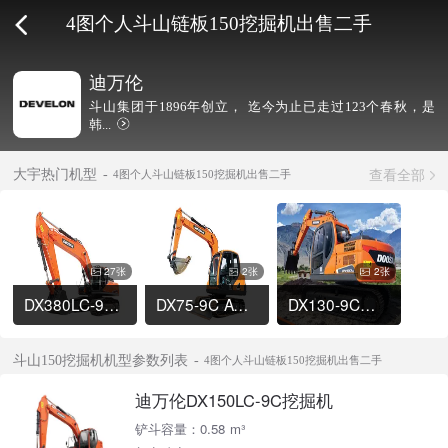
4图个人斗山链板150挖掘机出售二手
迪万伦
斗山集团于1896年创立， 迄今为止已走过123个春秋，是
韩...
查看全部
大宇热门机型
4图个人斗山链板150挖掘机出售二手
27张
2张
2张
DX380LC-9C挖掘机
DX75-9C ACE挖掘机
DX130-9C挖掘机
斗山150挖掘机机型参数列表
4图个人斗山链板150挖掘机出售二手
迪万伦DX150LC-9C挖掘机
铲斗容量：0.58 m³