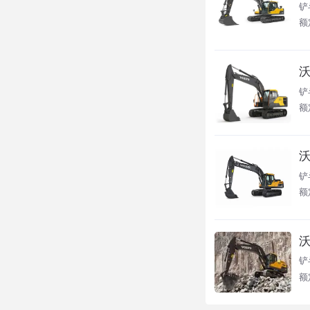
铲斗
额定
沃
铲
额
沃
铲斗
额
沃
铲
额