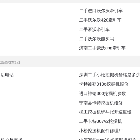
二手进口沃尔沃牵引车
二手沃尔沃420牵引车
二手豪沃牵引车
二手沃尔沃能买吗
济南二手豪沃cng牵引车
沃牵引车6x2
售后电话
深圳二手小松挖掘机价格是多
卡特彼勒313d挖掘机报价
进口神钢300挖掘机参数
宁南县卡特挖掘机维修
柳工挖掘机铲斗张开速度慢
二手卡特307v2挖掘机
小松挖掘机配件修理厂
掘机交易市场
山河智能swe60n9挖掘机图片