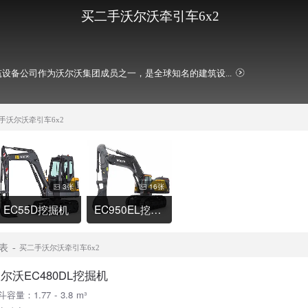
买二手沃尔沃牵引车6x2
设备公司作为沃尔沃集团成员之一，是全球知名的建筑设...
手沃尔沃牵引车6x2
3张
16张
EC55D挖掘机
EC950EL挖掘机
表
买二手沃尔沃牵引车6x2
尔沃EC480DL挖掘机
容量：1.77 - 3.8 m³