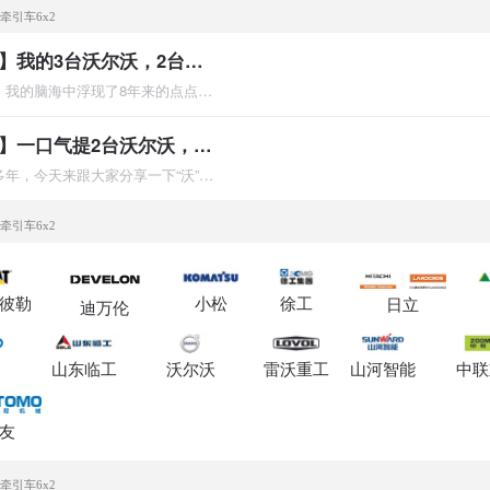
牵引车6x2
【沃尔沃提车作业】我的3台沃尔沃，2台破10000小时了
看到这次沃尔沃的征文，我的脑海中浮现了8年来的点点滴滴，沃尔
【沃尔沃提车作业】一口气提2台沃尔沃，7年了依旧给力！
我与沃尔沃挖掘机结缘多年，今天来跟大家分享一下“沃”的爱机。我
牵引车6x2
彼勒
小松
徐工
日立
迪万伦
山东临工
沃尔沃
雷沃重工
山河智能
中联
友
牵引车6x2