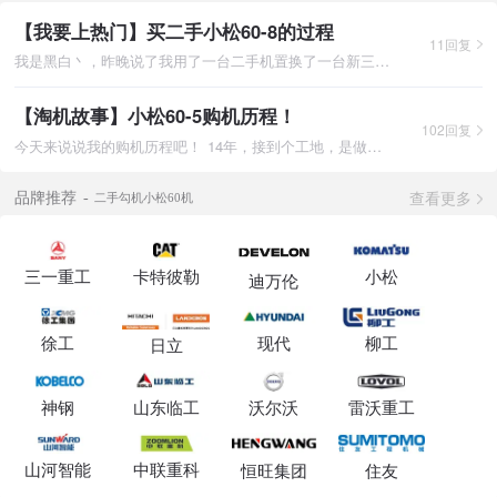
【我要上热门】买二手小松60-8的过程
11回复
我是黑白丶，昨晚说了我用了一台二手机置换了一台新三一55，但是
【淘机故事】小松60-5购机历程！
102回复
今天来说说我的购机历程吧！ 14年，接到个工地，是做铁棚，面积
查看更多
品牌推荐
二手勾机小松60机
三一重工
卡特彼勒
小松
迪万伦
徐工
现代
柳工
日立
神钢
山东临工
沃尔沃
雷沃重工
山河智能
中联重科
恒旺集团
住友