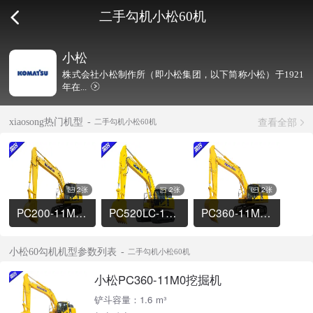
二手勾机小松60机
小松
株式会社小松制作所（即小松集团，以下简称小松）于1921
年在...
查看全部
xiaosong热门机型
二手勾机小松60机
2张
2张
2张
PC200-11M0挖掘机
PC520LC-11M0挖掘机
PC360-11M0挖掘机
小松60勾机机型参数列表
二手勾机小松60机
小松PC360-11M0挖掘机
铲斗容量：1.6 m³