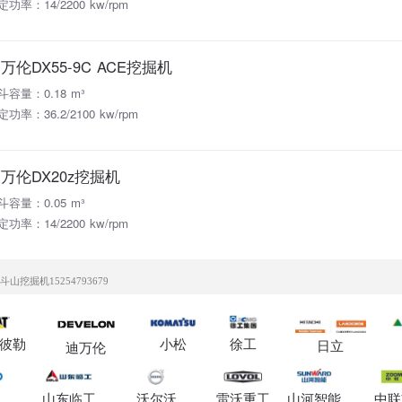
定功率：14/2200 kw/rpm
万伦DX55-9C ACE挖掘机
斗容量：0.18 m³
功率：36.2/2100 kw/rpm
万伦DX20z挖掘机
斗容量：0.05 m³
定功率：14/2200 kw/rpm
山挖掘机15254793679
彼勒
小松
徐工
日立
迪万伦
山东临工
沃尔沃
雷沃重工
山河智能
中联