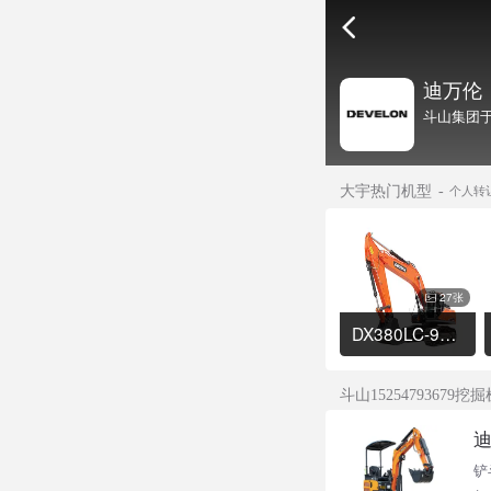
迪万伦
斗山集团于
大宇热门机型
个人转让
27张
DX380LC-9C挖掘机
斗山15254793679
迪
铲