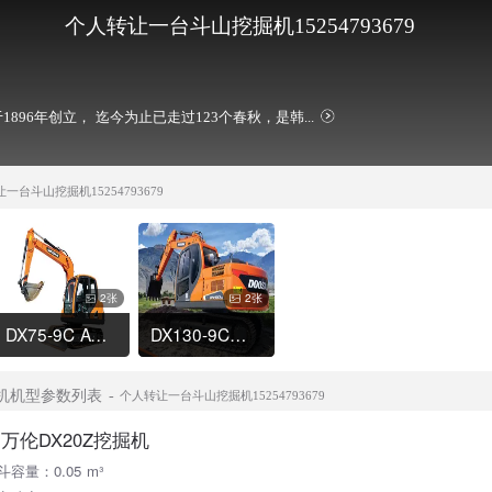
个人转让一台斗山挖掘机15254793679
1896年创立， 迄今为止已走过123个春秋，是韩...
一台斗山挖掘机15254793679
2张
2张
DX75-9C ACE挖掘机
DX130-9C挖掘机
挖掘机机型参数列表
个人转让一台斗山挖掘机15254793679
万伦DX20Z挖掘机
斗容量：0.05 m³