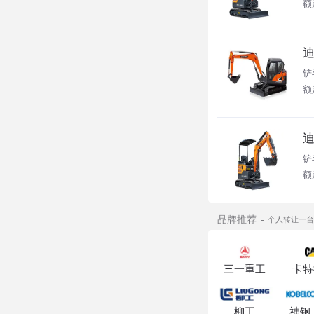
额
迪
铲
额定
迪
铲
额
品牌推荐
个人转让一台斗
三一重工
卡特
柳工
神钢