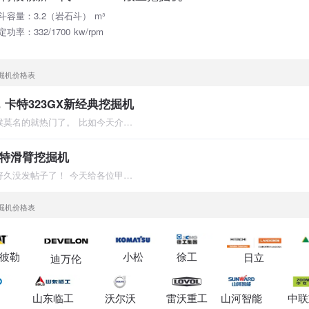
斗容量：3.2（岩石斗） m³
定功率：332/1700 kw/rpm
挖掘机价格表
卡特323GX新经典挖掘机
生活中，身边事，有时候莫名的就热门了。 比如今天介绍的主角，
特滑臂挖掘机
各位甲友大家好！又是好久没发帖子了！ 今天给各位甲友带来一
挖掘机价格表
彼勒
小松
徐工
日立
迪万伦
山东临工
沃尔沃
雷沃重工
山河智能
中联