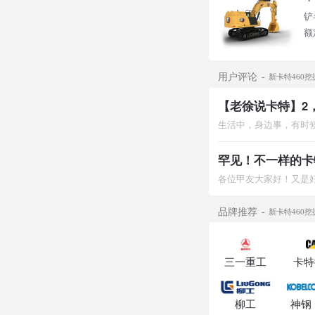
铲
额
用户评论
新卡特460
【老徐说卡特】2，
罕见！不一样的卡
品牌推荐
新卡特460
三一重工
卡特
柳工
神钢