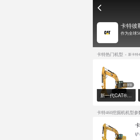
卡特彼
作为全球5
卡特热门机型
新卡特
9张
新一代CAT®336 液压挖掘机
卡特460挖掘机机型参
卡
铲