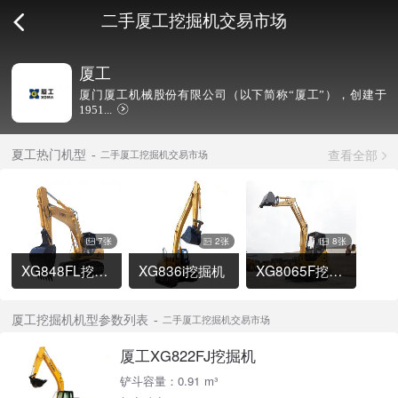
二手厦工挖掘机交易市场
厦工
厦门厦工机械股份有限公司（以下简称“厦工”），创建于
1951...
查看全部
夏工热门机型
二手厦工挖掘机交易市场
7张
2张
8张
XG848FL挖掘机
XG836i挖掘机
XG8065F挖掘机
厦工挖掘机机型参数列表
二手厦工挖掘机交易市场
厦工XG822FJ挖掘机
铲斗容量：0.91 m³