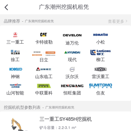
广东潮州挖掘机租凭
查看更多
品牌推荐
广东潮州挖掘机租凭
三一重工
卡特彼勒
小松
迪万伦
徐工
现代
柳工
日立
神钢
山东临工
沃尔沃
雷沃重工
山河智能
中联重科
恒旺集团
住友
挖掘机机型参数列表
广东潮州挖掘机租凭
三一重工SY485H挖掘机
铲斗容量：2.2-3.1 m³