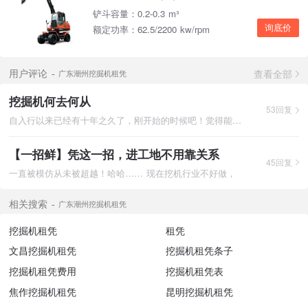
铲斗容量：0.2-0.3 m³
询底价
额定功率：62.5/2200 kw/rpm
查看全部
用户评论
广东潮州挖掘机租凭
挖掘机何去何从
53回复
自入行以来已经有十年之久了，刚开始的时候吧！觉得能操作这力大
【一招鲜】凭这一招，进工地不用靠关系
45回复
一直被模仿从未被超越！哈哈…… 现在挖机行业不好做，
相关搜索
广东潮州挖掘机租凭
挖掘机租凭
租凭
文昌挖掘机租凭
挖掘机租凭条子
挖掘机租凭费用
挖掘机租凭表
焦作挖掘机租凭
昆明挖掘机租凭