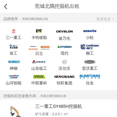
莞城北隅挖掘机出租
查看更多
品牌推荐
莞城北隅挖掘机出租
三一重工
卡特彼勒
小松
迪万伦
徐工
现代
柳工
日立
神钢
山东临工
沃尔沃
雷沃重工
山河智能
中联重科
恒旺集团
住友
挖掘机机型参数列表
莞城北隅挖掘机出租
三一重工SY485H挖掘机
铲斗容量：2.2-3.1 m³