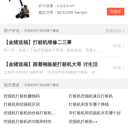
铲斗容量：0.2-0.3 m³
询底价
额定功率：62.5/2200 kw/rpm
查看全部
用户评论
挖掘机和打桩机哪个赚钱
【金猪送福】打桩机维修二三事
5回复
有一次，在某个工地开挖掘机干零活。跟跟桩机，甩甩土，吊吊钢筋
【金猪送福】跟着钢板桩打桩机大哥 讨生活
5回复
之前开小松220_6的时候，合作伙伴是钢板桩打桩机，给大哥打下手
相关搜索
挖掘机和打桩机哪个赚钱
挖掘机打桩机赚钱吗
打桩机挖掘机液压打桩机
打桩机和挖掘机区别
打桩机和泵车哪个挣钱
挖掘机打桩机的价格打桩机打全
学打桩机和挖掘机吊车哪个好
挖掘机打桩机的功能和特性
挖掘机打桩机++