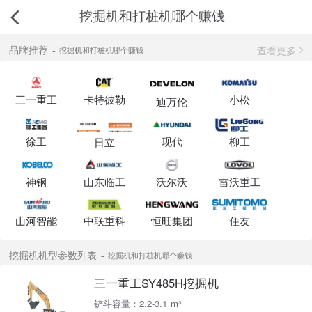
挖掘机和打桩机哪个赚钱
查看更多
品牌推荐
挖掘机和打桩机哪个赚钱
三一重工
卡特彼勒
小松
迪万伦
徐工
现代
柳工
日立
神钢
山东临工
沃尔沃
雷沃重工
山河智能
中联重科
恒旺集团
住友
挖掘机机型参数列表
挖掘机和打桩机哪个赚钱
三一重工SY485H挖掘机
铲斗容量：2.2-3.1 m³