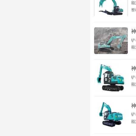
额
整
神
铲
额
神
铲
额
神
铲
额