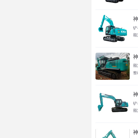
神
铲
额
神
额
整
神
铲
额
神