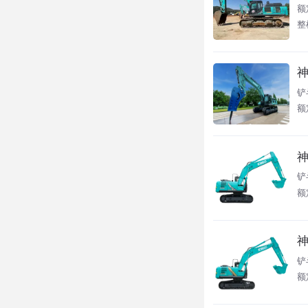
额
整
神
铲
额
神
铲
额
神
铲
额