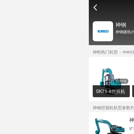
神钢
神钢建机(
神刚热门机型
神钢挖
97张
SK75-8挖掘机
神钢挖掘机机型参数
神
铲