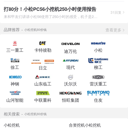
打80分！小松PC56小挖机250小时使用报告
31回复
来和甲友们讲讲小松56使用了250小时的感受，机子是2月22号拖回来
查看更多
品牌推荐
小松挖机80价钱
三一重工
卡特彼勒
小松
迪万伦
徐工
现代
柳工
日立
神钢
山东临工
沃尔沃
雷沃重工
山河智能
中联重科
恒旺集团
住友
相关搜索
小松挖机80价钱
小松挖机
合资挖机小松挖机