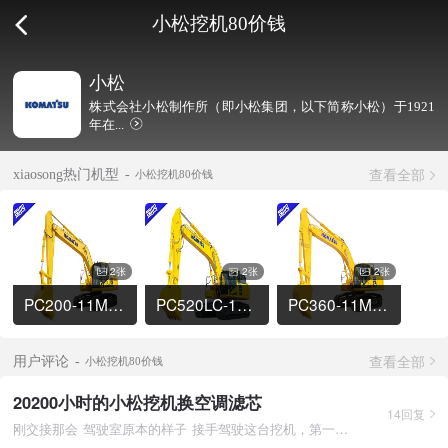
小松挖机80价钱
小松
株式会社小松制作所（即小松集团，以下简称小松）于1921
年在...
查看全部
xiaosong热门机型
小松挖机80价钱
2张
2张
2张
PC200-11M0挖掘机
PC520LC-11M0挖掘机
PC360-11M0挖掘机
查看全部
用户评论
小松挖机80价钱
20200小时的小松挖机换空调滤芯
14回复
刚交接那会 驾驶室原本的样子 接手驾驶这台挖机，第一感觉保养