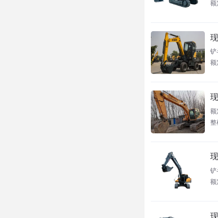
额
现
铲
额定
现
额
整
现
铲
额
现