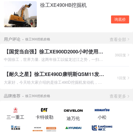
徐工XE490HB挖掘机
询底价
查看全部
用户评论
徐工900挖机价格
【国货当自强】徐工XE900D2000小时使用报告
39回复
中国徐工，世界力量. 这两年徐工以猛龙过江之势，一扫国产挖掘机
【耐久之星】徐工XE490D康明斯QSM11发动机详解
1回复
大家好，今天给大家介绍的是徐工490D挖掘机发动机，这是去年10月
查看更多
品牌推荐
徐工900挖机价格
三一重工
卡特彼勒
小松
迪万伦