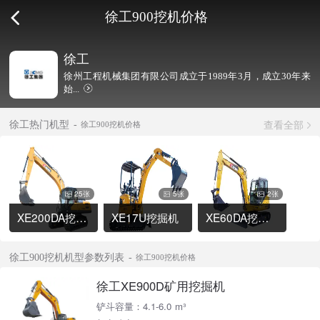
徐工900挖机价格
徐工
徐州工程机械集团有限公司成立于1989年3月，成立30年来
始...
查看全部
徐工热门机型
徐工900挖机价格
25张
5张
2张
XE200DA挖掘机
XE17U挖掘机
XE60DA挖掘机
徐工900挖机机型参数列表
徐工900挖机价格
徐工XE900D矿用挖掘机
铲斗容量：4.1-6.0 m³