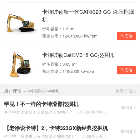
卡特彼勒新一代CAT®323 GC 液压挖掘
机
铲斗容量：1.3 m³
额定功率：129.4/2000 kw/rpm
询底价
卡特彼勒Cat®M315 GC挖掘机
铲斗容量：0.65 m³
询底价
额定功率：110/2000 kw/rpm
查看全部
用户评论
卡特挖掘机w240参数
罕见！不一样的卡特滑臂挖掘机
36回复
各位甲友大家好！又是好久没发帖子了！ 今天给各位甲友带来一
【老徐说卡特】2，卡特323GX新经典挖掘机
52回复
生活中，身边事，有时候莫名的就热门了。 比如今天介绍的主角，