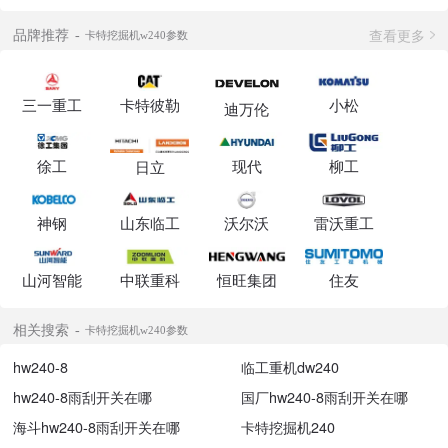
查看更多
品牌推荐
卡特挖掘机w240参数
三一重工
卡特彼勒
小松
迪万伦
徐工
现代
柳工
日立
神钢
山东临工
沃尔沃
雷沃重工
山河智能
中联重科
恒旺集团
住友
相关搜索
卡特挖掘机w240参数
hw240-8
临工重机dw240
hw240-8雨刮开关在哪
国厂hw240-8雨刮开关在哪
海斗hw240-8雨刮开关在哪
卡特挖掘机240