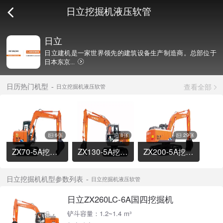
日立挖掘机液压软管
日立
日立建机是一家世界领先的建筑设备生产制造商。总部位于
日本东京...
查看全部
日历热门机型
日立挖掘机液压软管
6张
8张
29张
ZX70-5A挖掘机
ZX130-5A挖掘机
ZX200-5A挖掘机
日立挖掘机机型参数列表
日立挖掘机液压软管
日立ZX260LC-6A国四挖掘机
铲斗容量：1.2~1.4 m³