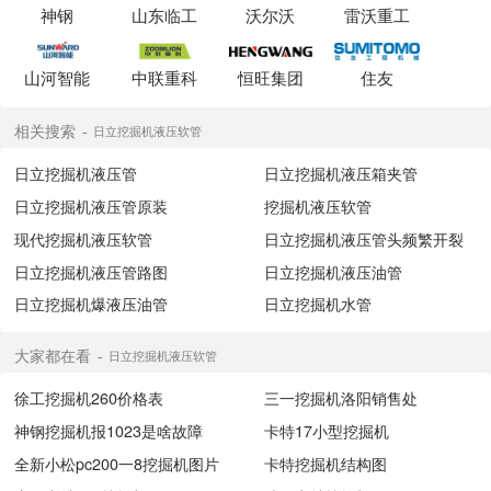
神钢
山东临工
沃尔沃
雷沃重工
山河智能
中联重科
恒旺集团
住友
相关搜索
日立挖掘机液压软管
日立挖掘机液压管
日立挖掘机液压箱夹管
日立挖掘机液压管原装
挖掘机液压软管
现代挖掘机液压软管
日立挖掘机液压管头频繁开裂
日立挖掘机液压管路图
日立挖掘机液压油管
日立挖掘机爆液压油管
日立挖掘机水管
大家都在看
日立挖掘机液压软管
徐工挖掘机260价格表
三一挖掘机洛阳销售处
神钢挖掘机报1023是啥故障
卡特17小型挖掘机
全新小松pc200一8挖掘机图片
卡特挖掘机结构图