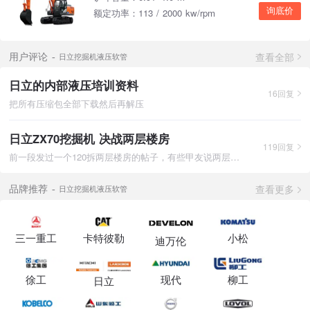
询底价
额定功率：113 / 2000 kw/rpm
查看全部
用户评论
日立挖掘机液压软管
日立的内部液压培训资料
16回复
把所有压缩包全部下载然后再解压
日立ZX70挖掘机 决战两层楼房
119回复
前一段发过一个120拆两层楼房的帖子，有些甲友说两层房子70机完
查看更多
品牌推荐
日立挖掘机液压软管
三一重工
卡特彼勒
小松
迪万伦
徐工
现代
柳工
日立