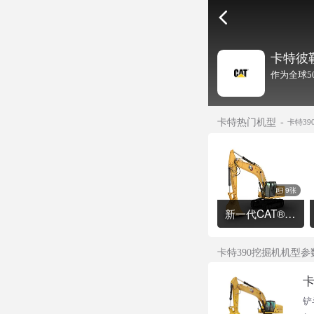
卡特彼
作为全球5
卡特热门机型
卡特39
9张
新一代CAT®336 液压挖掘机
卡特390挖掘机机型参
卡
铲