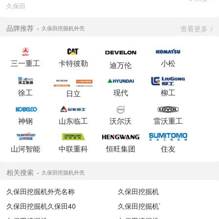
久保田
查看更多
品牌推荐
久保田挖掘机外壳
三一重工
卡特彼勒
小松
迪万伦
徐工
现代
柳工
日立
神钢
山东临工
沃尔沃
雷沃重工
山河智能
中联重科
恒旺集团
住友
相关搜索
久保田挖掘机外壳
久保田挖掘机外壳名称
久保田挖掘机
久保田挖掘机久保田40
久保田挖掘机`