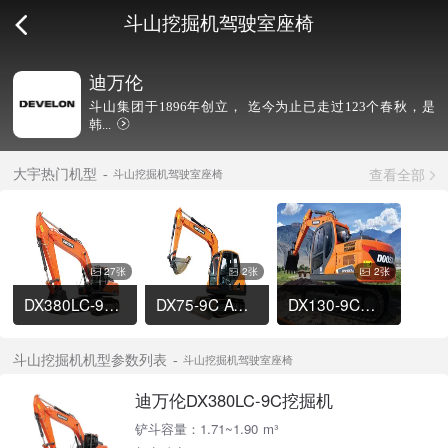
斗山挖掘机驾驶室座椅
迪万伦
斗山集团于1896年创立， 迄今为止已走过123个春秋，是
韩...
查看全部
大宇热门机型
斗山挖掘机驾驶室座椅
27张
2张
2张
DX380LC-9C挖掘机
DX75-9C ACE挖掘机
DX130-9C挖掘机
斗山挖掘机机型参数列表
斗山挖掘机驾驶室座椅
迪万伦DX380LC-9C挖掘机
铲斗容量：1.71~1.90 m³