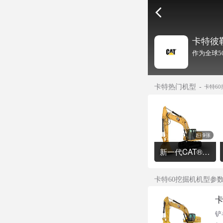
卡特彼
作为全球5
卡特热门机型
卡特60
9张
新一代CAT®336 液压挖掘机
卡特60挖掘机机型参
卡
铲