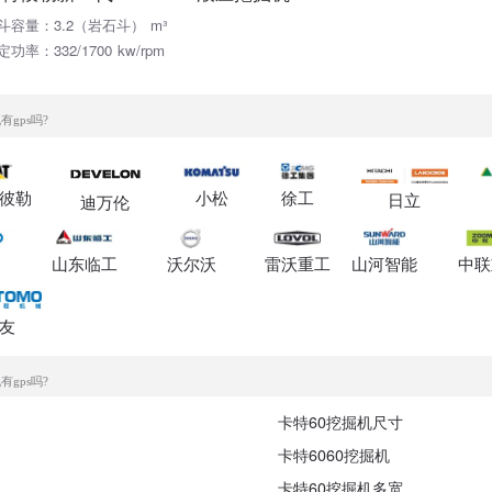
斗容量：3.2（岩石斗） m³
定功率：332/1700 kw/rpm
有gps吗?
彼勒
小松
徐工
日立
迪万伦
山东临工
沃尔沃
雷沃重工
山河智能
中联
友
有gps吗?
卡特60挖掘机尺寸
卡特6060挖掘机
卡特60挖掘机多宽