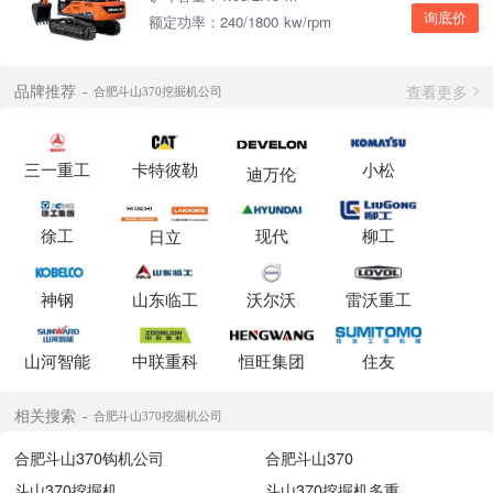
询底价
额定功率：240/1800 kw/rpm
查看更多
品牌推荐
合肥斗山370挖掘机公司
三一重工
卡特彼勒
小松
迪万伦
徐工
现代
柳工
日立
神钢
山东临工
沃尔沃
雷沃重工
山河智能
中联重科
恒旺集团
住友
相关搜索
合肥斗山370挖掘机公司
合肥斗山370钩机公司
合肥斗山370
斗山370挖掘机
斗山370挖掘机多重