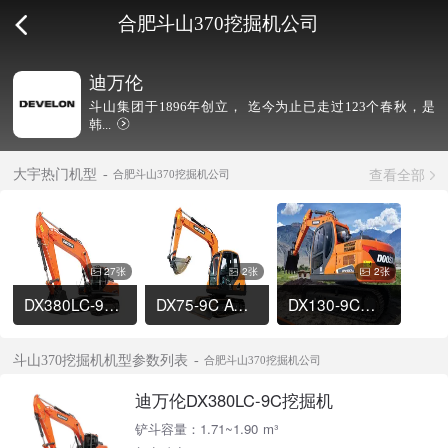
合肥斗山370挖掘机公司
迪万伦
斗山集团于1896年创立， 迄今为止已走过123个春秋，是
韩...
查看全部
大宇热门机型
合肥斗山370挖掘机公司
27张
2张
2张
DX380LC-9C挖掘机
DX75-9C ACE挖掘机
DX130-9C挖掘机
斗山370挖掘机机型参数列表
合肥斗山370挖掘机公司
迪万伦DX380LC-9C挖掘机
铲斗容量：1.71~1.90 m³