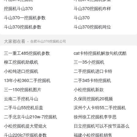
挖掘机斗山370
斗山370挖掘机咋样
斗山370一挖掘机参数
斗山370
斗山370挖掘机参数
斗山370挖掘机吨位
大家都在看
合肥斗山370挖掘机公司
三一重工485挖掘机参数
cat卡特挖掘机解放勾机优酷
柳工挖掘机助载机
三一35小挖掘机
小松纯进口挖掘机
二手挖掘机进口卡特
13年小松360二手挖掘机
二手345卡特挖掘机
三一150挖掘机图片
小松挖掘机新款
云南二手挖机斗山
久保田挖掘机20视频
二手斗山55挖机后盖
滨州个人卡特55二手挖掘机
二手北京斗山210w-7挖掘机
徐州徐工挖掘机李学思
小松挖掘机提大臂熄火
日立挖掘机可以不按节温器么
斗山220lc7挖掘机参数
福建小松挖掘机销售