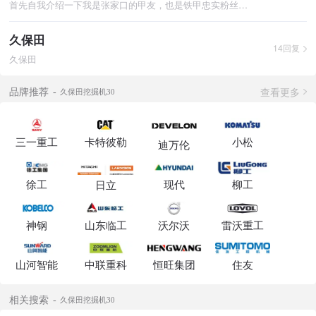
首先自我介绍一下我是张家口的甲友，也是铁甲忠实粉丝，每天都会
久保田
14回复
久保田
查看更多
品牌推荐
久保田挖掘机30
三一重工
卡特彼勒
小松
迪万伦
徐工
现代
柳工
日立
神钢
山东临工
沃尔沃
雷沃重工
山河智能
中联重科
恒旺集团
住友
相关搜索
久保田挖掘机30