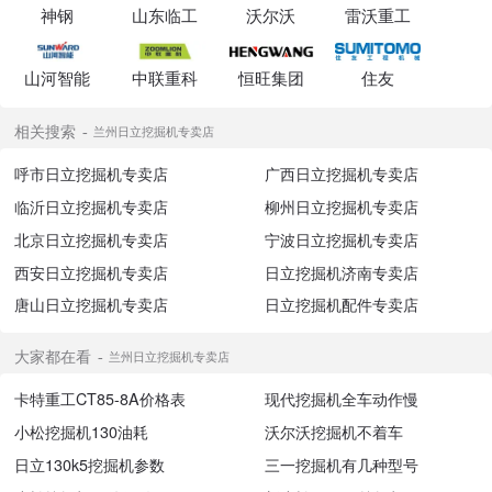
神钢
山东临工
沃尔沃
雷沃重工
山河智能
中联重科
恒旺集团
住友
相关搜索
兰州日立挖掘机专卖店
呼市日立挖掘机专卖店
广西日立挖掘机专卖店
临沂日立挖掘机专卖店
柳州日立挖掘机专卖店
北京日立挖掘机专卖店
宁波日立挖掘机专卖店
西安日立挖掘机专卖店
日立挖掘机济南专卖店
唐山日立挖掘机专卖店
日立挖掘机配件专卖店
大家都在看
兰州日立挖掘机专卖店
卡特重工CT85-8A价格表
现代挖掘机全车动作慢
小松挖掘机130油耗
沃尔沃挖掘机不着车
日立130k5挖掘机参数
三一挖掘机有几种型号