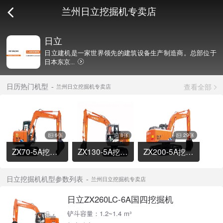
兰州日立挖掘机专卖店
日立
日立建机是一家世界领先的建筑设备生产制造商。总部位于
日本东京...
查看全部
日历热门机型
兰州日立挖掘机专卖店
6张
8张
29张
ZX70-5A挖掘机
ZX130-5A挖掘机
ZX200-5A挖掘机
日立挖掘机机型参数列表
兰州日立挖掘机专卖店
日立ZX260LC-6A国四挖掘机
铲斗容量：1.2~1.4 m³