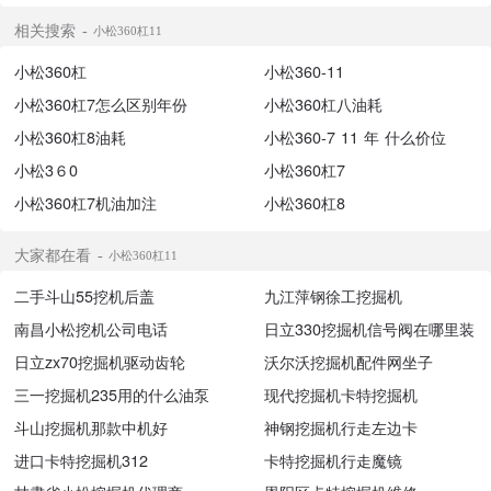
相关搜索
小松360杠11
小松360杠
小松360-11
小松360杠7怎么区别年份
小松360杠八油耗
小松360杠8油耗
小松360-7 11 年 什么价位
小松3６0
小松360杠7
小松360杠7机油加注
小松360杠8
大家都在看
小松360杠11
二手斗山55挖机后盖
九江萍钢徐工挖掘机
南昌小松挖机公司电话
日立330挖掘机信号阀在哪里装
日立zx70挖掘机驱动齿轮
沃尔沃挖掘机配件网坐子
三一挖掘机235用的什么油泵
现代挖掘机卡特挖掘机
斗山挖掘机那款中机好
神钢挖掘机行走左边卡
进口卡特挖掘机312
卡特挖掘机行走魔镜