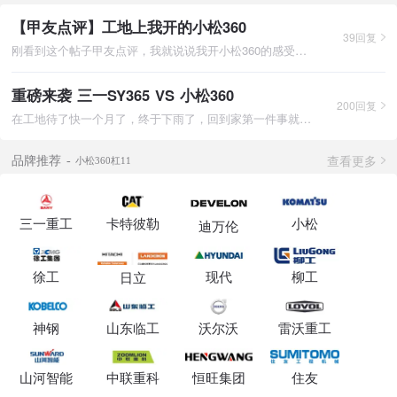
【甲友点评】工地上我开的小松360
39回复
刚看到这个帖子甲友点评，我就说说我开小松360的感受，我是2017
重磅来袭 三一SY365 VS 小松360
200回复
在工地待了快一个月了，终于下雨了，回到家第一件事就是打开电脑
查看更多
品牌推荐
小松360杠11
三一重工
卡特彼勒
小松
迪万伦
徐工
现代
柳工
日立
神钢
山东临工
沃尔沃
雷沃重工
山河智能
中联重科
恒旺集团
住友