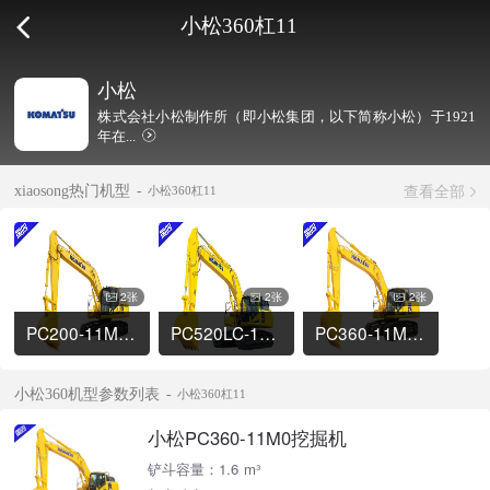
小松360杠11
小松
株式会社小松制作所（即小松集团，以下简称小松）于1921
年在...
查看全部
xiaosong热门机型
小松360杠11
2张
2张
2张
PC200-11M0挖掘机
PC520LC-11M0挖掘机
PC360-11M0挖掘机
小松360机型参数列表
小松360杠11
小松PC360-11M0挖掘机
铲斗容量：1.6 m³