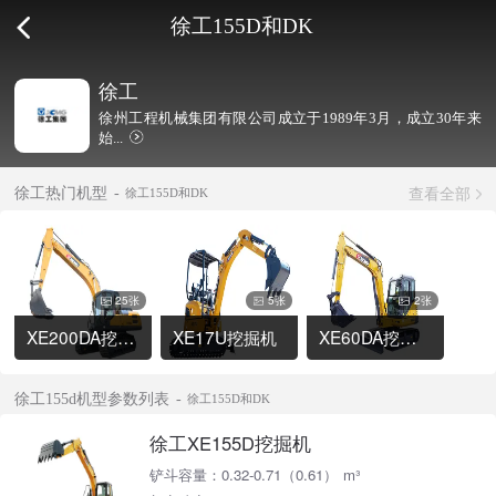
徐工155D和DK
徐工
徐州工程机械集团有限公司成立于1989年3月，成立30年来
始...
查看全部
徐工热门机型
徐工155D和DK
25张
5张
2张
XE200DA挖掘机
XE17U挖掘机
XE60DA挖掘机
徐工155d机型参数列表
徐工155D和DK
徐工XE155D挖掘机
铲斗容量：0.32-0.71（0.61） m³