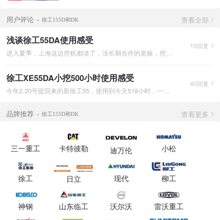
查看全部
用户评论
徐工155D和DK
浅谈徐工55DA使用感受
10回复
进入夏季，上海这边挖机都淡了，没长期合作的老板，挖机一停有时
徐工XE55DA小挖500小时使用感受
40回复
今年2.20号提回来的新徐工55，使用到今天518小时，一开始新机回
查看更多
品牌推荐
徐工155D和DK
三一重工
卡特彼勒
小松
迪万伦
徐工
现代
柳工
日立
神钢
山东临工
沃尔沃
雷沃重工