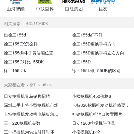
山河智能
中联重科
恒旺集团
住友
相关搜索
徐工155D和DK
出徐工155d
徐工155d好不好
徐工155DX怎么样
徐工155D更换手柄方向
徐工155dk斗子黄油嘴位置
徐工155D更换手柄左右方向
徐工155D对比155DK
徐工155D
徐工155D k
徐工155D跟155DK的区别
大家都在看
徐工155D和DK
日立挖掘机青岛销售招聘
小松挖掘机450价格6
深圳二手卡特小型挖掘机市场
卡特320挖掘机发动机维修要几万
卡特挖掘机发动机电脑板怎么拆i
神钢挖掘机机油口位置图片
三一220挖掘机参数
日立1200挖掘机斗容量
三一挖掘机为供油时好时坏
小松挖掘机pc2