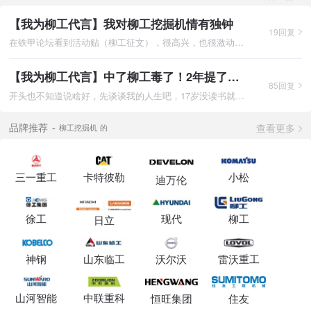
【我为柳工代言】我对柳工挖掘机情有独钟
19回复
在铁甲论坛看到活动贴（柳工征文），很高兴，也很激动，终于把对
【我为柳工代言】中了柳工毒了！2年提了3台柳工挖掘机！
85回复
开头也不知道说啥好，先谈谈我的人生吧，17岁没读书就跟老爸上隧
查看更多
品牌推荐
柳工挖掘机 的
三一重工
卡特彼勒
小松
迪万伦
徐工
现代
柳工
日立
神钢
山东临工
沃尔沃
雷沃重工
山河智能
中联重科
恒旺集团
住友