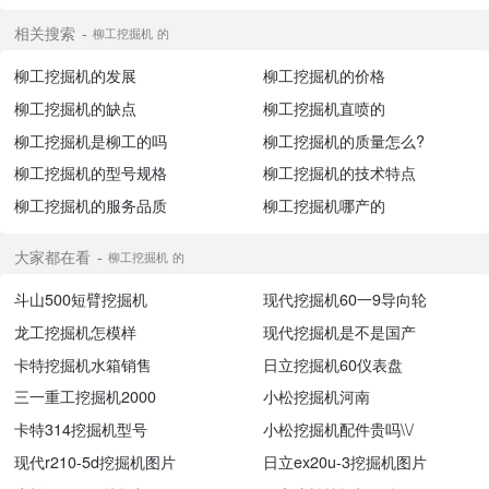
相关搜索
柳工挖掘机 的
柳工挖掘机的发展
柳工挖掘机的价格
柳工挖掘机的缺点
柳工挖掘机直喷的
柳工挖掘机是柳工的吗
柳工挖掘机的质量怎么?
柳工挖掘机的型号规格
柳工挖掘机的技术特点
柳工挖掘机的服务品质
柳工挖掘机哪产的
大家都在看
柳工挖掘机 的
斗山500短臂挖掘机
现代挖掘机60一9导向轮
龙工挖掘机怎模样
现代挖掘机是不是国产
卡特挖掘机水箱销售
日立挖掘机60仪表盘
三一重工挖掘机2000
小松挖掘机河南
卡特314挖掘机型号
小松挖掘机配件贵吗\\/
现代r210-5d挖掘机图片
日立ex20u-3挖掘机图片