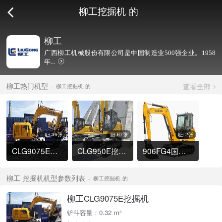
柳工挖掘机 的
柳工
广西柳工机械股份有限公司是中国制造业500强企业。1958
年...
查看全部
柳工热门机型
柳工挖掘机 的
36张
67张
2张
CLG9075E挖掘机
CLG950E挖掘机
906FG4国四挖掘机
柳工 挖掘机机型参数列表
柳工挖掘机 的
柳工CLG9075E挖掘机
铲斗容量：0.32 m³