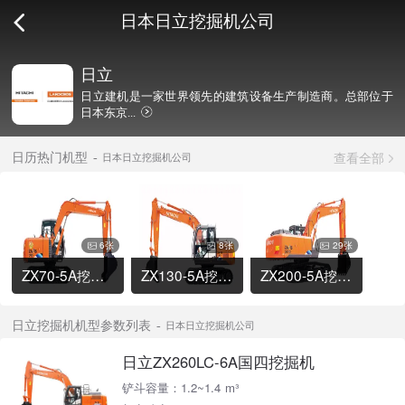
日本日立挖掘机公司
日立
日立建机是一家世界领先的建筑设备生产制造商。总部位于
日本东京...
查看全部
日历热门机型
日本日立挖掘机公司
6张
8张
29张
ZX70-5A挖掘机
ZX130-5A挖掘机
ZX200-5A挖掘机
日立挖掘机机型参数列表
日本日立挖掘机公司
日立ZX260LC-6A国四挖掘机
铲斗容量：1.2~1.4 m³