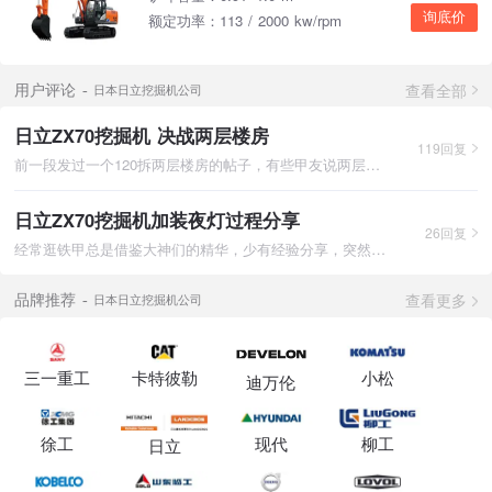
询底价
额定功率：113 / 2000 kw/rpm
查看全部
用户评论
日本日立挖掘机公司
日立ZX70挖掘机 决战两层楼房
119回复
前一段发过一个120拆两层楼房的帖子，有些甲友说两层房子70机完
日立ZX70挖掘机加装夜灯过程分享
26回复
经常逛铁甲总是借鉴大神们的精华，少有经验分享，突然觉得我很闷
查看更多
品牌推荐
日本日立挖掘机公司
三一重工
卡特彼勒
小松
迪万伦
徐工
现代
柳工
日立