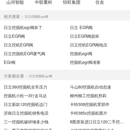
山河智能
中联重科
恒旺集团
住友
相关搜索
日立挖掘机egr阀
日立挖掘机egr阀坏了
日立 EGR阀
日立EGR阀
日立EGR阀损坏
日立挖机EGR阀
日立挖机EGR阀电压
日立挖掘机EGR废气阀
挖掘机egr阀
EGr阀
挖掘机egr阀堵塞
大家都在看
日立挖掘机egr阀
日立360挖掘机全车压力
斗山80挖掘机自动怠速
挖掘机小松一3行走马达
柳州柳工挖掘机邢莉
日立新款120挖掘机边门
卡特308挖掘机零部件
济南日立挖掘机销售电话
卡特385c挖掘机图片
三一挖掘机破碎锤多少钱
8图原装进口日立120二手挖掘机