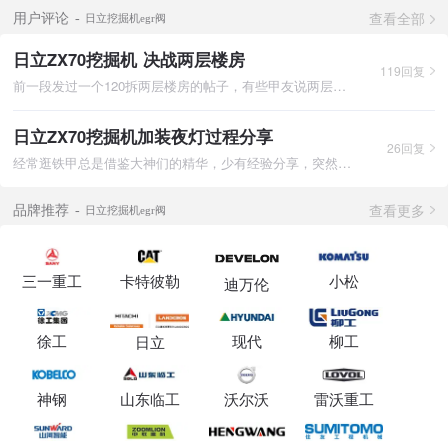
查看全部
用户评论
日立挖掘机egr阀
日立ZX70挖掘机 决战两层楼房
119回复
前一段发过一个120拆两层楼房的帖子，有些甲友说两层房子70机完
日立ZX70挖掘机加装夜灯过程分享
26回复
经常逛铁甲总是借鉴大神们的精华，少有经验分享，突然觉得我很闷
查看更多
品牌推荐
日立挖掘机egr阀
三一重工
卡特彼勒
小松
迪万伦
徐工
现代
柳工
日立
神钢
山东临工
沃尔沃
雷沃重工