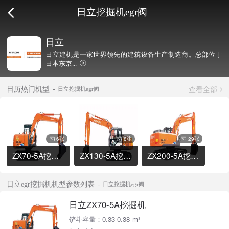
日立挖掘机egr阀
日立
日立建机是一家世界领先的建筑设备生产制造商。总部位于
日本东京...
查看全部
日历热门机型
日立挖掘机egr阀
6张
8张
29张
ZX70-5A挖掘机
ZX130-5A挖掘机
ZX200-5A挖掘机
日立egr挖掘机机型参数列表
日立挖掘机egr阀
日立ZX70-5A挖掘机
铲斗容量：0.33-0.38 m³