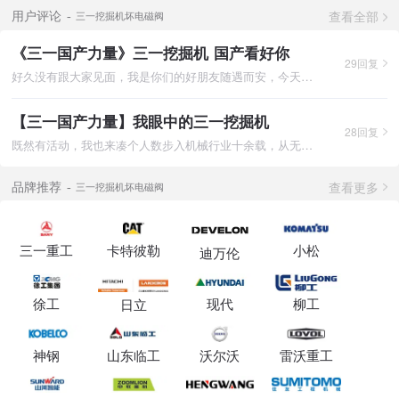
查看全部
用户评论
三一挖掘机坏电磁阀
《三一国产力量》三一挖掘机 国产看好你
29回复
好久没有跟大家见面，我是你们的好朋友随遇而安，今天围绕国产三
【三一国产力量】我眼中的三一挖掘机
28回复
既然有活动，我也来凑个人数步入机械行业十余载，从无知的小白到
查看更多
品牌推荐
三一挖掘机坏电磁阀
三一重工
卡特彼勒
小松
迪万伦
徐工
现代
柳工
日立
神钢
山东临工
沃尔沃
雷沃重工