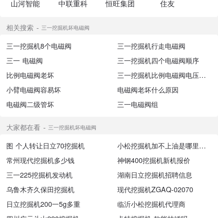
山河智能
中联重科
恒旺集团
住友
相关搜索
三一挖掘机坏电磁阀
三一挖掘机8个电磁阀
三一挖掘机行走电磁阀
三一 电磁阀
三一挖掘机四个电磁阀顺序
比例电磁阀老坏
三一挖掘机比例电磁阀电压是多少
小臂电磁阀容易坏
电磁阀老坏什么原因
电磁阀二级管坏
三一电磁阀组
大家都在看
三一挖掘机坏电磁阀
图 个人转让日立70挖掘机
小松挖掘机加不上油是哪里故障
常州现代挖掘机多少钱
神钢400挖掘机新机报价
三一225挖掘机发动机
湖南日立挖掘机招聘信息
乌鲁木齐久保田挖掘机
现代挖掘机ZGAQ-02070
日立挖掘机200一5g多重
临沂小松挖掘机代理商