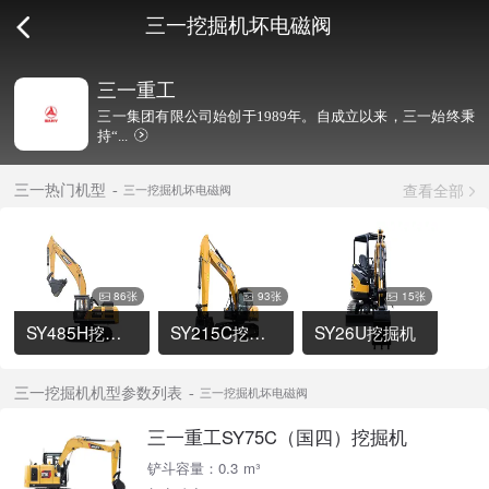
三一挖掘机坏电磁阀
三一重工
三一集团有限公司始创于1989年。自成立以来，三一始终秉
持“...
查看全部
三一热门机型
三一挖掘机坏电磁阀
86张
93张
15张
SY485H挖掘机
SY215C挖掘机
SY26U挖掘机
三一挖掘机机型参数列表
三一挖掘机坏电磁阀
三一重工SY75C（国四）挖掘机
铲斗容量：0.3 m³