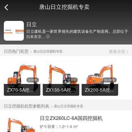
唐山日立挖掘机专卖
日立
日立建机是一家世界领先的建筑设备生产制造商。总部位于
日本东京...
查看全部
日历热门机型
唐山日立挖掘机专卖
6张
8张
29张
ZX70-5A挖掘机
ZX130-5A挖掘机
ZX200-5A挖掘机
日立挖掘机机型参数列表
唐山日立挖掘机专卖
日立ZX260LC-6A国四挖掘机
铲斗容量：1.2~1.4 m³