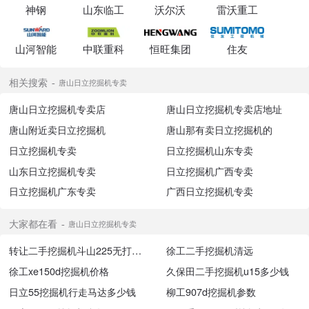
神钢
山东临工
沃尔沃
雷沃重工
山河智能
中联重科
恒旺集团
住友
相关搜索
唐山日立挖掘机专卖
唐山日立挖掘机专卖店
唐山日立挖掘机专卖店地址
唐山附近卖日立挖掘机
唐山那有卖日立挖掘机的
日立挖掘机专卖
日立挖掘机山东专卖
山东日立挖掘机专卖
日立挖掘机广西专卖
日立挖掘机广东专卖
广西日立挖掘机专卖
大家都在看
唐山日立挖掘机专卖
转让二手挖掘机斗山225无打锤史
徐工二手挖掘机清远
徐工xe150d挖掘机价格
久保田二手挖掘机u15多少钱
日立55挖掘机行走马达多少钱
柳工907d挖掘机参数