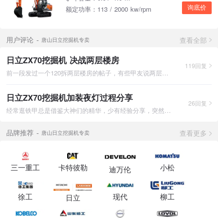
询底价
额定功率：113 / 2000 kw/rpm
查看全部
用户评论
唐山日立挖掘机专卖
日立ZX70挖掘机 决战两层楼房
119回复
前一段发过一个120拆两层楼房的帖子，有些甲友说两层房子70机完
日立ZX70挖掘机加装夜灯过程分享
26回复
经常逛铁甲总是借鉴大神们的精华，少有经验分享，突然觉得我很闷
查看更多
品牌推荐
唐山日立挖掘机专卖
三一重工
卡特彼勒
小松
迪万伦
徐工
现代
柳工
日立