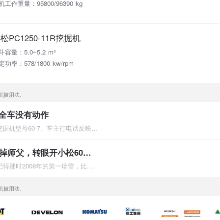
机工作重量：95800/96390 kg
松PC1250-11R挖掘机
斗容量：5.0~5.2 m³
定功率：578/1800 kw/rpm
机被用法.
机全车没有动作
故障现象；有一台小松挖掘机型号60-7。车主打电话反映前两天在工
学徒一个星期，辞掉师父，转眼开小松60挖掘机！
一晃眼，已经10年了！记得那时2008年的第一场雪，比以往来的时候
机被用法.