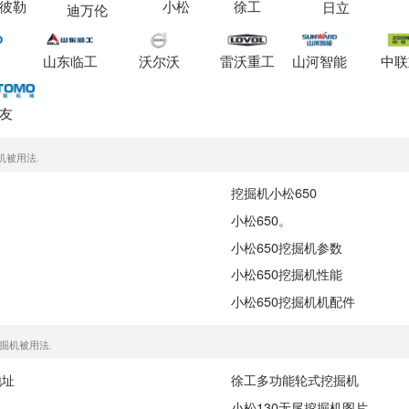
彼勒
小松
徐工
日立
迪万伦
山东临工
沃尔沃
雷沃重工
山河智能
中联
友
机被用法.
挖掘机小松650
小松650。
小松650挖掘机参数
小松650挖掘机性能
小松650挖掘机机配件
挖掘机被用法.
地址
徐工多功能轮式挖掘机
小松130无尾挖掘机图片