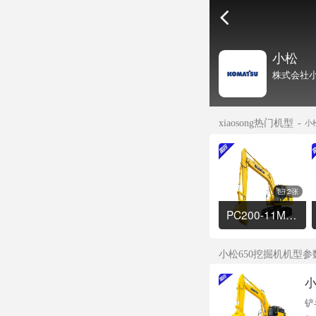
小松
株式会社小
xiaosong热门机型
小
2张
PC200-11M0挖掘机
小松650挖掘机机型参
小
铲